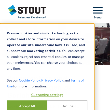
Stout Relentless Excellence
Menu
We use cookies and similar technologies to
collect and store information on your device to
operate our site, understand how it is used, and
support our marketing activities.
You can accept
all cookies, reject non-essential cookies, or manage
your preferences. You can change your choices at
any time.
Kommentare und
See our
Cookie Policy
,
Privacy Policy
, and
Terms of
Einschätzungen zu
Use
for more information.
Gerichtsurteilen
Customize settings
EXPERTENANALYSEN FÜR EINE
Accept All
Decline