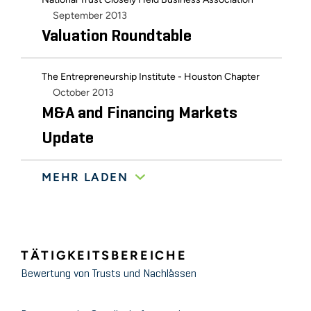
September 2013
Valuation Roundtable
The Entrepreneurship Institute - Houston Chapter
October 2013
M&A and Financing Markets
Update
MEHR LADEN
The Entrepreneurship Institute - Houston Chapter
November 2010
Merger and Acquisition Market
Conditions
TÄTIGKEITSBEREICHE
Bewertung von Trusts und Nachlässen