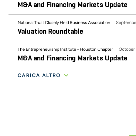
M&A and Financing Markets Update
Septembe
National Trust Closely Held Business Association
Valuation Roundtable
October
The Entrepreneurship Institute - Houston Chapter
M&A and Financing Markets Update
CARICA ALTRO
Novembe
The Entrepreneurship Institute - Houston Chapter
Merger and Acquisition Market Condit