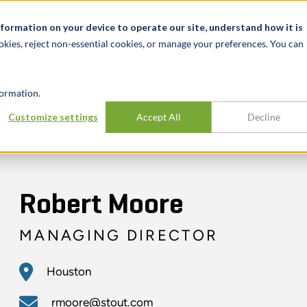
Notizie ed eventi
Opportunità di lavoro
Sedi
Risorse
nformation on your device to operate our site, understand how it is
okies, reject non-essential cookies, or manage your preferences. You can
SETTORI
TRACK RECORD
APPROFONDI
ormation.
Customize settings
Accept All
Decline
Robert Moore
MANAGING DIRECTOR
Houston
rmoore@stout.com