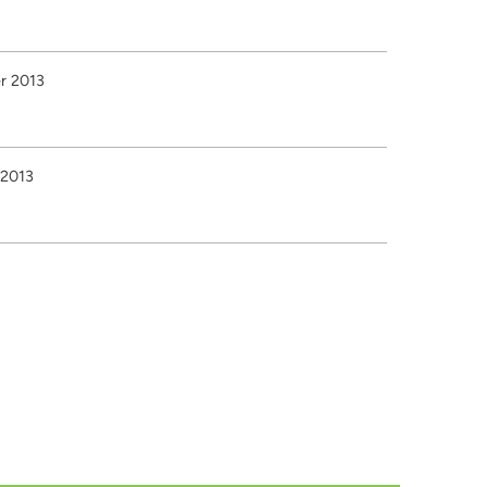
r 2013
 2013
r 2010
ions