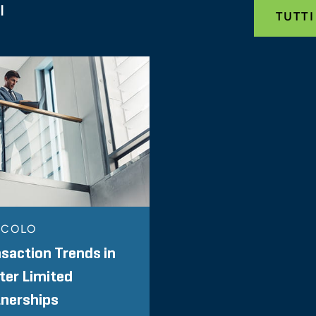
I
TUTTI
ICOLO
saction Trends in
ter Limited
tnerships