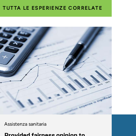
TUTTA LE ESPERIENZE CORRELATE
Assistenza sanitaria
Provided fairness opinion to