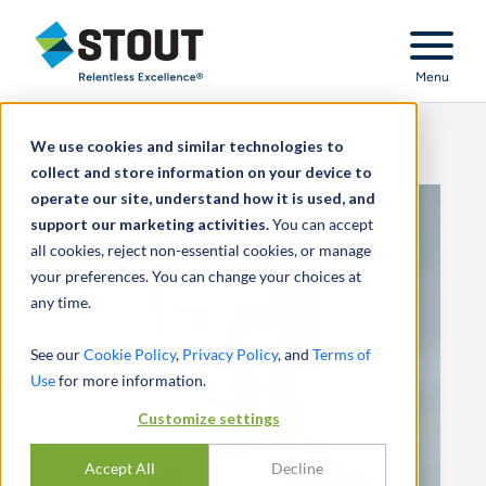
Stout Relentless Excellence
Menu
We use cookies and similar technologies to
collect and store information on your device to
operate our site, understand how it is used, and
support our marketing activities.
You can accept
all cookies, reject non-essential cookies, or manage
your preferences. You can change your choices at
any time.
See our
Cookie Policy
,
Privacy Policy
, and
Terms of
Use
for more information.
Customize settings
Accept All
Decline