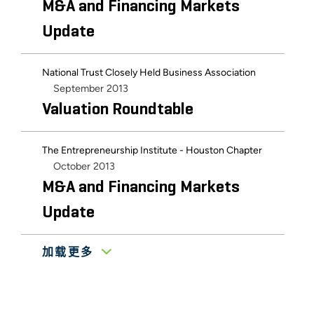
M&A and Financing Markets
Update
National Trust Closely Held Business Association
September 2013
Valuation Roundtable
The Entrepreneurship Institute - Houston Chapter
October 2013
M&A and Financing Markets
Update
加载更多
The Entrepreneurship Institute - Houston Chapter
November 2010
Merger and Acquisition Market