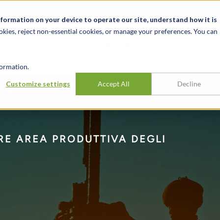
Notizie ed eventi
Opportunità di lavoro
Sedi
Risorse
nformation on your device to operate our site, understand how it is
okies, reject non-essential cookies, or manage your preferences. You can
SETTORI
TRACK RECORD
APPROFONDI
ormation.
 per il settore
Customize settings
Accept All
Decline
RE AREA PRODUTTIVA DEGLI