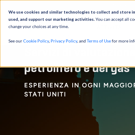
Profilo
We use cookies and similar technologies to collect and store i
used, and support our marketing activities.
You can accept all co
change your choices at any time.
ATTIVITÀ
See our
Cookie Policy
,
Privacy Policy
, and
Terms of Use
for more inf
Servizi di valutazione
petrolifero e del gas
ESPERIENZA IN OGNI MAGGIO
STATI UNITI