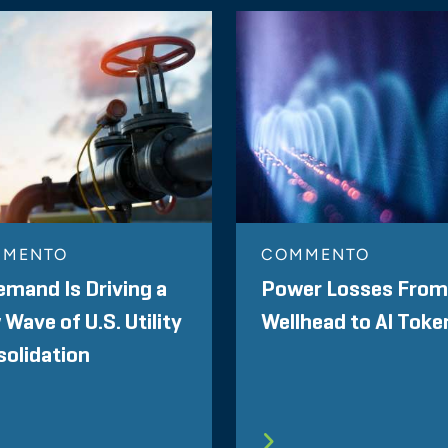
MMENTO
COMMENTO
emand Is Driving a
Power Losses From
Wave of U.S. Utility
Wellhead to AI Toke
olidation