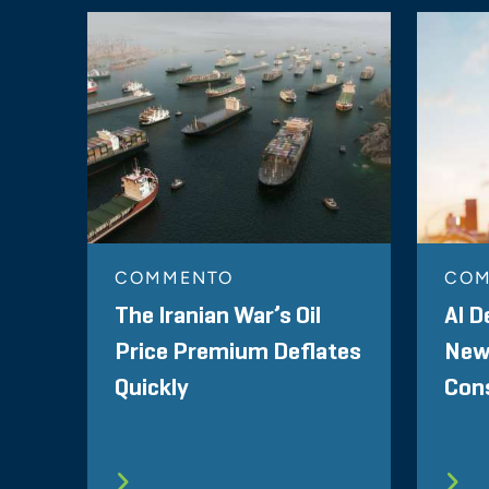
COMMENTO
CO
The Iranian War’s Oil
AI D
Price Premium Deflates
New 
Quickly
Cons