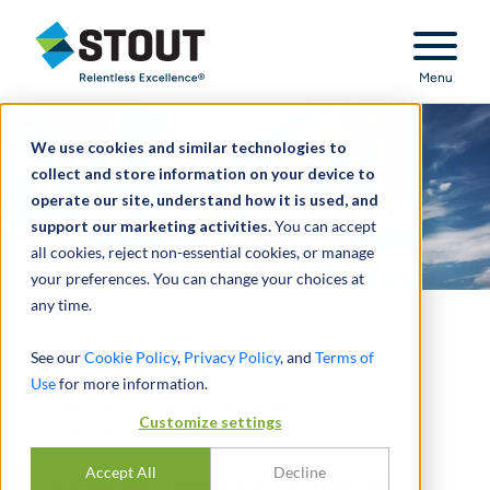
Stout Relentless Excellence
Menu
We use cookies and similar technologies to
collect and store information on your device to
operate our site, understand how it is used, and
support our marketing activities.
You can accept
all cookies, reject non-essential cookies, or manage
your preferences. You can change your choices at
any time.
Energie
See our
Cookie Policy
,
Privacy Policy
, and
Terms of
Use
for more information.
BRANCHENAKTUALISIERUNG –
Customize settings
4. QUARTAL 2018
Accept All
Decline
Fokus auf die Stabilität für 2019 nach dem