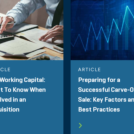
ICLE
ARTICLE
Working Capital:
Preparing for a
t To Know When
Successful Carve-O
lved in an
Sale: Key Factors a
isition
Best Practices