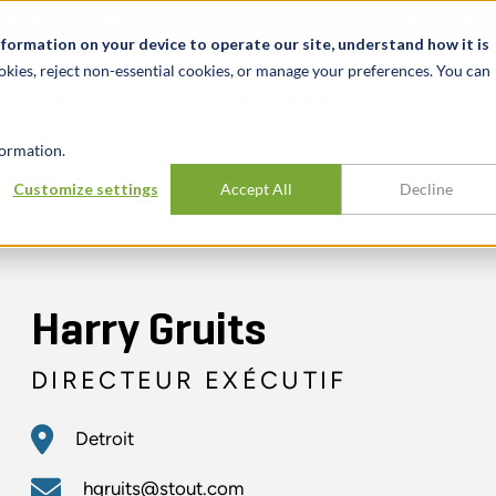
alité et événements
Carrières
Nos bureaux
Ressources
nformation on your device to operate our site, understand how it is
okies, reject non-essential cookies, or manage your preferences. You can
INDUSTRIES
EXPÉRIENCE
APER
ormation.
Customize settings
Accept All
Decline
Harry Gruits
DIRECTEUR EXÉCUTIF
Detroit
hgruits@stout.com