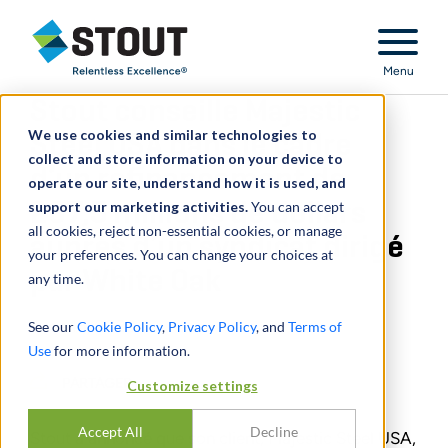
Stout Relentless Excellence
Menu
Stout conseille Majestic
We use cookies and similar technologies to
Steel USA dans le cadre
collect and store information on your device to
d’un refinancement de
operate our site, understand how it is used, and
support our marketing activities.
287,5 millions de dollars
You can accept
all cookies, reject non-essential cookies, or manage
auprès d’un syndicat dirigé
your preferences. You can change your choices at
par White Oak
any time.
June 15, 2023
See our
Cookie Policy
,
Privacy Policy
, and
Terms of
Use
for more information.
PARTAGER
Customize settings
Accept All
Decline
Stout a annoncé que son client, Majestic Steel USA,