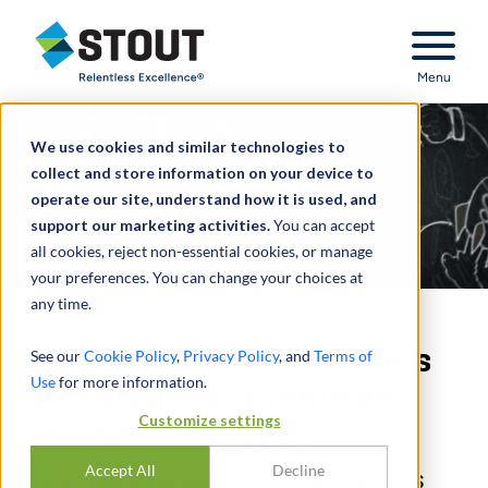
Stout Relentless Excellence
Menu
We use cookies and similar technologies to
collect and store information on your device to
operate our site, understand how it is used, and
support our marketing activities.
You can accept
all cookies, reject non-essential cookies, or manage
your preferences. You can change your choices at
any time.
Deux directeurs financiers
See our
Cookie Policy
,
Privacy Policy
, and
Terms of
Use
for more information.
discutent de la vente de
Customize settings
leurs entreprises :
Accept All
Decline
FACTEURS DE VALEUR ET PROCESSUS