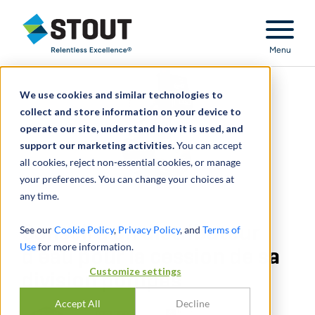
Stout Relentless Excellence
Menu
We use cookies and similar technologies to
collect and store information on your device to
operate our site, understand how it is used, and
support our marketing activities.
You can accept
all cookies, reject non-essential cookies, or manage
your preferences. You can change your choices at
any time.
Conseil à un distributeur
See our
Cookie Policy
,
Privacy Policy
, and
Terms of
Use
for more information.
d’eau pour la cession de sa
Customize settings
division pompes
Accept All
Decline