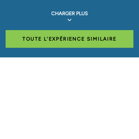
CHARGER PLUS
TOUTE L'EXPÉRIENCE SIMILAIRE
Glassdoor
LINKEDIN
SITEMAP
CONDITIONS
CONFIDENTIALITÉ
CODE DE CONDUITE
COOKIES
CONTACT