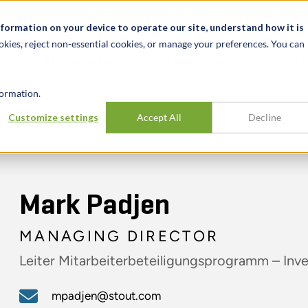
News & Events
Karrieren
Standorte
Ressourcen
nformation on your device to operate our site, understand how it is
okies, reject non-essential cookies, or manage your preferences. You can
BRANCHEN
ERFAHRUNG
ERK
ormation.
Customize settings
Accept All
Decline
Mark Padjen
MANAGING DIRECTOR
Leiter Mitarbeiterbeteiligungsprogramm – In
mpadjen@stout.com