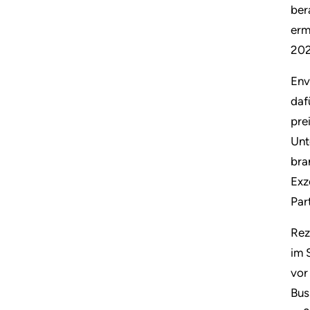
ber
erm
202
Env
daf
pre
Unt
bra
Exz
Par
Rez
im 
vor
Bus