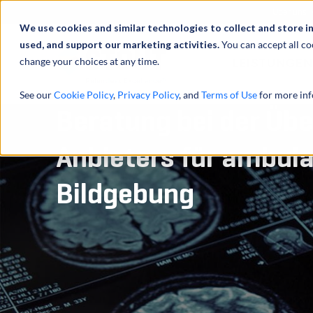
Über uns
We use cookies and similar technologies to collect and store i
used, and support our marketing activities.
You can accept all co
change your choices at any time.
LEISTUNGEN
See our
Cookie Policy
,
Privacy Policy
, and
Terms of Use
for more inf
Beratung bei der Üb
Anbieters für ambul
Bildgebung