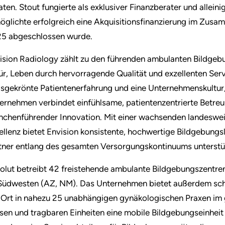
aten. Stout fungierte als exklusiver Finanzberater und allein
öglichte erfolgreich eine Akquisitionsfinanzierung im Zusa
5 abgeschlossen wurde.
ision Radiology zählt zu den führenden ambulanten Bildge
ür, Leben durch hervorragende Qualität und exzellenten Servi
isgekrönte Patientenerfahrung und eine Unternehmenskultur,
ernehmen verbindet einfühlsame, patientenzentrierte Betre
nchenführender Innovation. Mit einer wachsenden landeswei
ellenz bietet Envision konsistente, hochwertige Bildgebungsl
tner entlang des gesamten Versorgungskontinuums unterstü
olut betreibt 42 freistehende ambulante Bildgebungszentren
Südwesten (AZ, NM). Das Unternehmen bietet außerdem sch
 Ort in nahezu 25 unabhängigen gynäkologischen Praxen im 
sen und tragbaren Einheiten eine mobile Bildgebungseinheit 