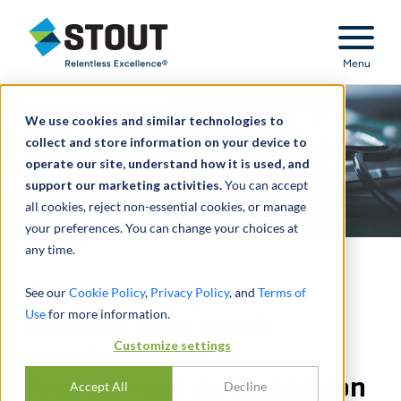
Stout Relentless Excellence
Menu
We use cookies and similar technologies to
collect and store information on your device to
operate our site, understand how it is used, and
support our marketing activities.
You can accept
all cookies, reject non-essential cookies, or manage
your preferences. You can change your choices at
any time.
Conseils à un pionnier
See our
Cookie Policy
,
Privacy Policy
, and
Terms of
Use
for more information.
mondial de la santé
Customize settings
numérique sur le
financement de l’extension
Accept All
Decline