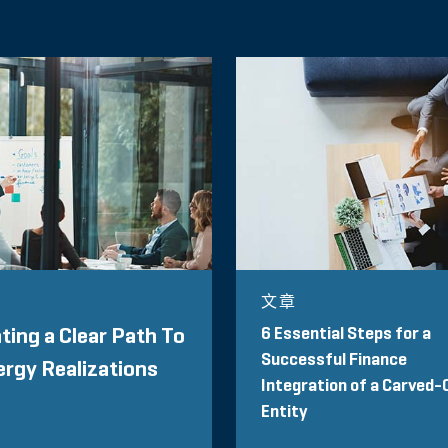
文章
6 Essential Steps for a
ting a Clear Path To
Successful Finance
rgy Realizations
Integration of a Carved-
Entity