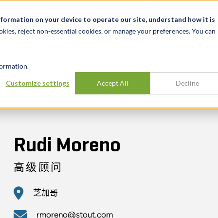
关于我们
新闻动态
诚聘英才
办事处
nformation on your device to operate our site, understand how it is
okies, reject non-essential cookies, or manage your preferences. You can
行业
经验
见解
ormation.
Customize settings
Accept All
Decline
Rudi Moreno
高级顾问
芝加哥
rmoreno@stout.com