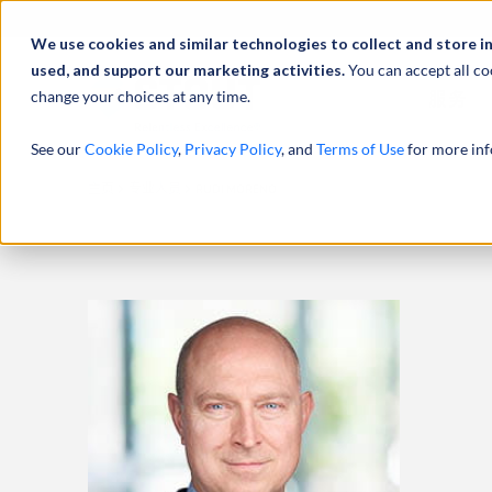
We use cookies and similar technologies to collect and store i
used, and support our marketing activities.
You can accept all co
change your choices at any time.
服务
See our
Cookie Policy
,
Privacy Policy
, and
Terms of Use
for more inf
主页
专业人员
RUDI MORENO