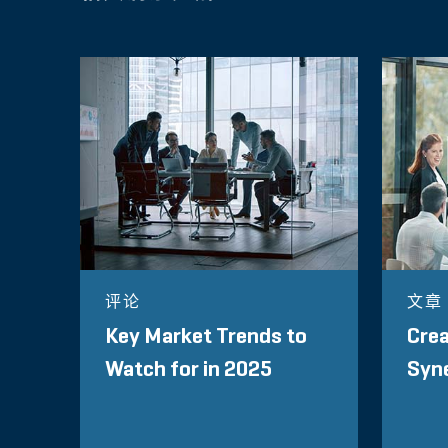
评论
文章
Key Market Trends to
Crea
Watch for in 2025
Syne