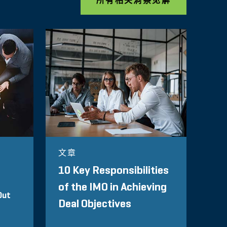
所有相关洞察见解
文章
10 Key Responsibilities
of the IMO in Achieving
Out
Deal Objectives