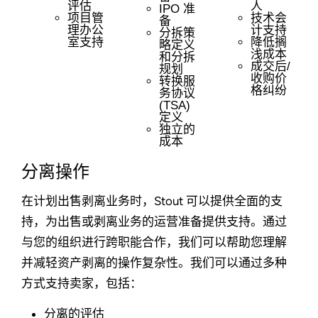
评估
人
IPO 准
项目管
技术会
备
理办公
计支持
分拆策
室支持
降低搁
略定义
浅成本
和分拆
成交后/
规划
收购价
转换服
格纠纷
务协议
(TSA)
定义
独立的
成本
分离操作
在计划出售剥离业务时，Stout 可以提供全面的支
持，为出售或剥离业务的运营准备提供支持。通过
与您的组织进行跨职能合作，我们可以帮助您理解
并减轻资产剥离的操作复杂性。我们可以通过多种
方式支持卖家，包括：
分离的评估