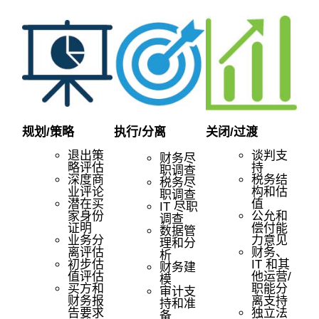
规划/策略
执行/分离
关闭/过渡
退出策
谈判支
财务尽
略评估
持
职调查
深度商
税务结
税务尽
业评论
构和估
职调查
潜在买
值
IT 尽职
家身份
公允和
调查
证明
偿付能
数据管
业务分
力意见
理和分
离评估
财务、
析
初步估
IT 和其
财务建
值评估
他运营/
模
买方和
职能分
审计支
财务报
离支持
持和准
告要求
独立法
备