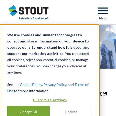
Stout Relentless Excellence
Menu
We use cookies and similar technologies to
collect and store information on your device to
operate our site, understand how it is used, and
support our marketing activities.
You can accept
all cookies, reject non-essential cookies, or manage
your preferences. You can change your choices at
any time.
分离和分拆
See our
Cookie Policy
,
Privacy Policy
, and
Terms of
Use
for more information.
在整个资产剥离过程中提供无缝的尽职调查和运
Customize settings
营支持。
Accept All
Decline
联系我们