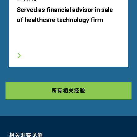
Served as financial advisor in sale
of healthcare technology firm
所有相关经验
相关洞察见解