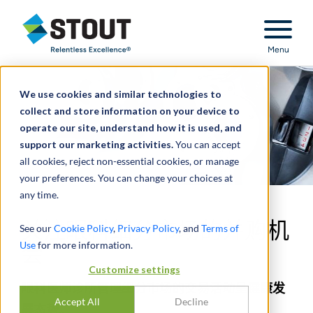
Stout Relentless Excellence
Menu
We use cookies and similar technologies to
collect and store information on your device to
operate our site, understand how it is used, and
support our marketing activities.
You can accept
all cookies, reject non-essential cookies, or manage
your preferences. You can change your choices at
any time.
关注眼科细分市场的并购机
See our
Cookie Policy
,
Privacy Policy
, and
Terms of
Use
for more information.
会
Customize settings
眼科医师诊所管理细分市场的交易活动呈健康发
Accept All
Decline
展态势。