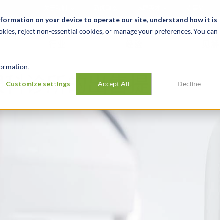
关于我们
新闻动态
诚聘英才
办事处
nformation on your device to operate our site, understand how it is
okies, reject non-essential cookies, or manage your preferences. You can
行业
经验
见解
ormation.
眼科诊所的出售提
Customize settings
Accept All
Decline