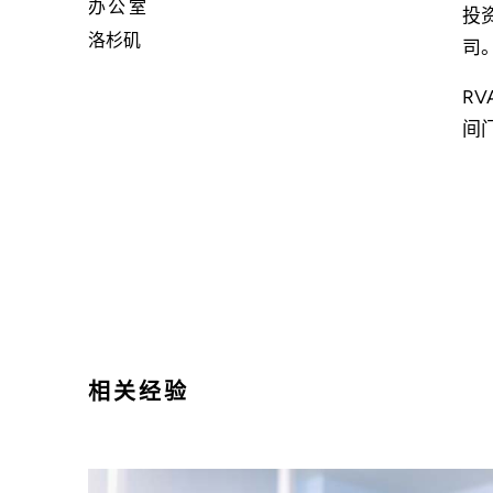
办公室
投资
洛杉矶
司
R
间
相关经验