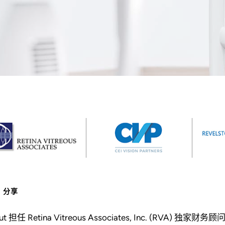
分享
ut 担任 Retina Vitreous Associates, Inc. (RVA) 独家财