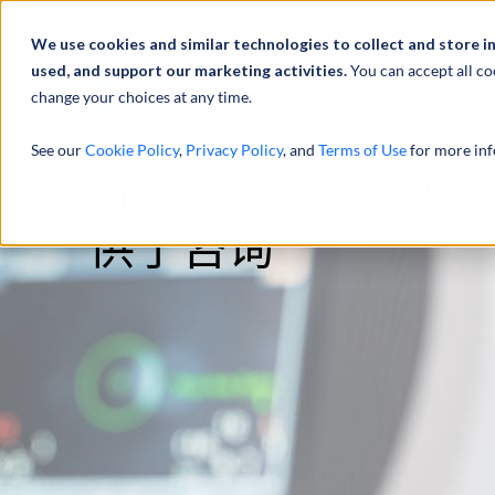
We use cookies and similar technologies to collect and store i
used, and support our marketing activities.
You can accept all co
change your choices at any time.
服务
See our
Cookie Policy
,
Privacy Policy
, and
Terms of Use
for more inf
就行业领先视网膜
供了咨询