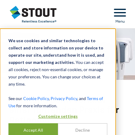
Stout Relentless Excellence
Menu
We use cookies and similar technologies to
collect and store information on your device to
operate our site, understand how it is used, and
support our marketing activities.
You can accept
all cookies, reject non-essential cookies, or manage
your preferences. You can change your choices at
any time.
Beratung beim Verkauf
See our
Cookie Policy
,
Privacy Policy
, and
Terms of
Use
for more information.
einer führenden Praxis für
Customize settings
Retinologie
Accept All
Decline