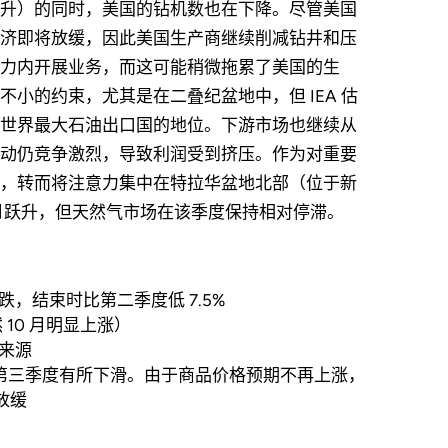
升）的同时，美国的钻机数也在下降。尽管美国
济即将放缓，因此美国生产商继续削减钻井和压
力内开展业务，而这可能稍微拖累了美国的生
小的约束，尤其是在二叠纪盆地中，但 IEA 估
世界最大石油出口国的地位。下游市场也继续从
动仍竞争激烈，导致利润受到挤压。作为对重要
，转而将注意力集中在特拉华盆地北部（位于新
0 月跃升，但天然气市场在该季度保持相对停滞。
，结束时比第二季度低 7.5%
10 月明显上涨）
要来源
9 年第三季度有所下滑。由于商品价格预期不再上涨，
放缓
）