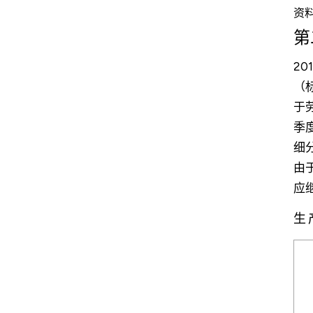
资料
第
2
（
于
季
细
由
应
生