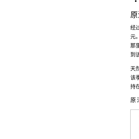
原
经
元。
那
到
天
该
持
原