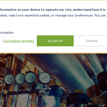
关于我们
新闻动态
诚聘英才
办事处
nformation on your device to operate our site, understand how it is
okies, reject non-essential cookies, or manage your preferences. You can
行业
经验
见解
ormation.
Customize settings
Accept All
Decline