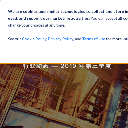
We use cookies and similar technologies to collect and store i
used, and support our marketing activities.
You can accept all co
change your choices at any time.
服务
See our
Cookie Policy
,
Privacy Policy
, and
Terms of Use
for more inf
能源
行业动态 — 2019 年第三季度