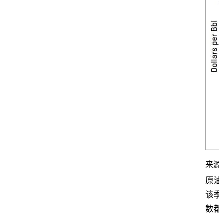
来源
原
该季
数都