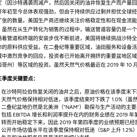
定（因沙特遇袭而减产，然后因关闭的油井恢复生产而产量回
济年初至今总体表现强劲，但由于持续供应过剩并担忧全球经
扩张的数量。美国生产商还继续关注价格稳定性和在现金流能
。虽然在从生产转化为销售的过程中，输送管道容量仍是一个不
随着管道和终端的安装步伐不断前进，美国将继续挑战沙特全
沛的原料供应受益。在二叠纪等重要区域，油田服务和设备活
域中激烈竞争的回应，投资者已开始离开拥挤的重要盆地区域
西哥州）等区域的投资。虽然天然气价格最近在 2019 年 1
三季度关键要点：
在沙特阿拉伯恢复关闭的油井之后，原油价格在该季度末下跌
天然气价格保持相对低迷，该季度结束时下跌了 1.0%（虽然 
二叠纪盆地仍然是北美洲（“NAM”）勘探与生产活动的主
包括 EBITDA 增长和利润率提升在内的财务业绩在 201
转而开始稳定下来，因此 2019 年第四季度的业绩预期已经
公开市场估值水平在该季度保持相对低迷（S&P 上升 1.2%