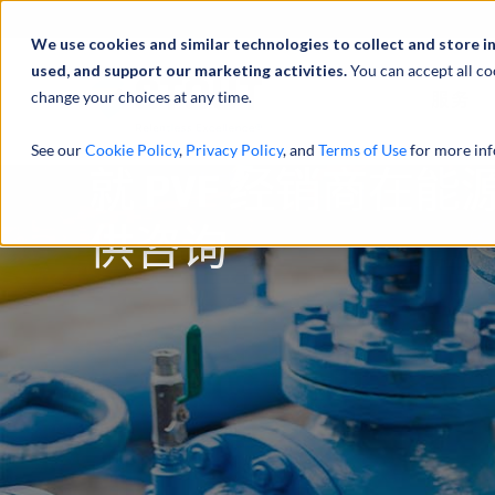
We use cookies and similar technologies to collect and store i
used, and support our marketing activities.
You can accept all co
change your choices at any time.
服务
See our
Cookie Policy
,
Privacy Policy
, and
Terms of Use
for more inf
就 PVF 经销商在
供咨询