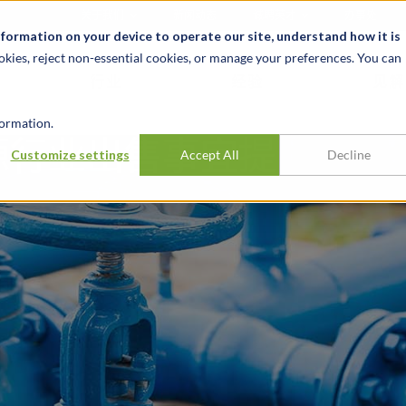
关于我们
新闻动态
诚聘英才
办事处
nformation on your device to operate our site, understand how it is
okies, reject non-essential cookies, or manage your preferences. You can
行业
经验
见解
ormation.
能源行业出售事宜提
Customize settings
Accept All
Decline