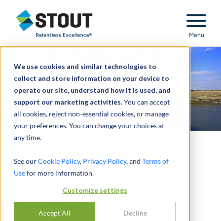
Stout Relentless Excellence
Menu
We use cookies and similar technologies to
collect and store information on your device to
operate our site, understand how it is used, and
support our marketing activities.
You can accept
all cookies, reject non-essential cookies, or manage
your preferences. You can change your choices at
any time.
能源
See our
Cookie Policy
,
Privacy Policy
, and
Terms of
Use
for more information.
行业动态 - 2020 年每二季度
Customize settings
波动时期仍在继续
Accept All
Decline