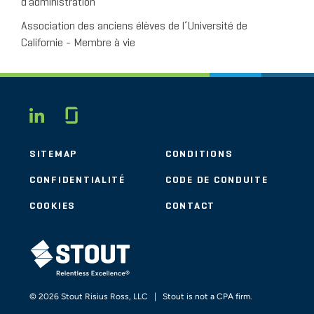
d’administration
Association des anciens élèves de l’Université de
Californie - Membre à vie
Glassdoor
LINKEDIN
SITEMAP
CONDITIONS
CONFIDENTIALITÉ
CODE DE CONDUITE
COOKIES
CONTACT
STOUT LOGO
© 2026 Stout Risius Ross, LLC | Stout is not a CPA firm.