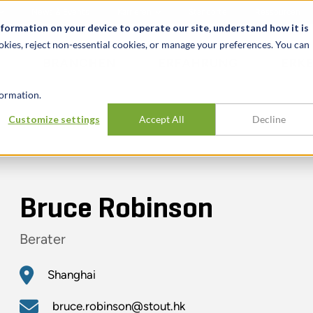
News & Events
Karrieren
Standorte
Ressourcen
nformation on your device to operate our site, understand how it is
okies, reject non-essential cookies, or manage your preferences. You can
BRANCHEN
ERFAHRUNG
ERK
ormation.
Customize settings
Accept All
Decline
Bruce Robinson
Berater
Shanghai
bruce.robinson@stout.hk