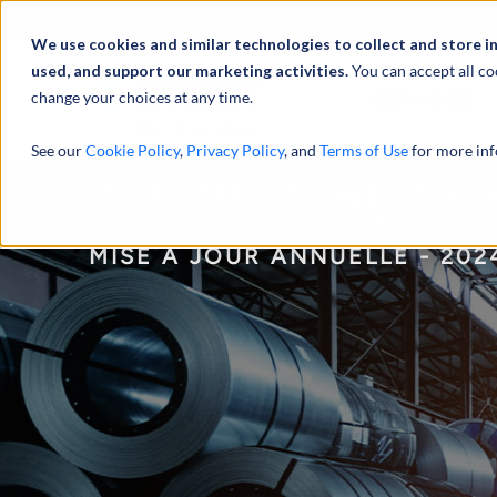
À propos de
Actu
We use cookies and similar technologies to collect and store i
used, and support our marketing activities.
You can accept all co
change your choices at any time.
SERVICES
See our
Cookie Policy
,
Privacy Policy
, and
Terms of Use
for more inf
Industrie des métau
MISE À JOUR ANNUELLE - 202