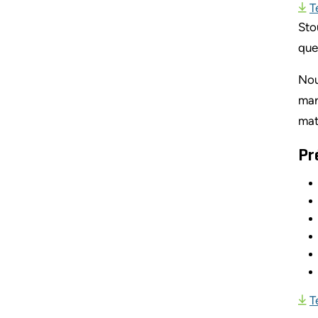
T
Sto
que
Nou
mar
mat
Pr
T