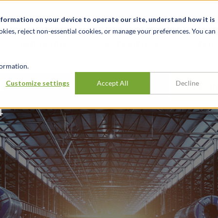
alité et événements
Carrières
Nos bureaux
Ressources
nformation on your device to operate our site, understand how it is
okies, reject non-essential cookies, or manage your preferences. You can
INDUSTRIES
EXPÉRIENCE
APER
ormation.
x
Customize settings
Accept All
Decline
S’ABON
4