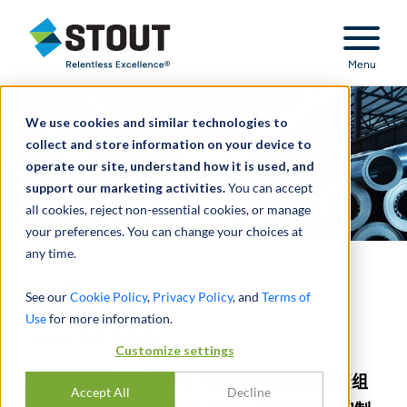
Stout Relentless Excellence
Menu
We use cookies and similar technologies to
collect and store information on your device to
operate our site, understand how it is used, and
support our marketing activities.
You can accept
all cookies, reject non-essential cookies, or manage
your preferences. You can change your choices at
any time.
金属行业
See our
Cookie Policy
,
Privacy Policy
, and
Terms of
Use
for more information.
2024 年年度动态
Customize settings
尽管 2024 年市场逆风，但战略买家利用投资组
Accept All
Decline