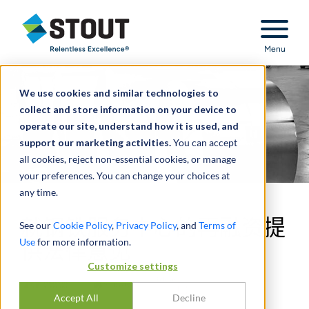
Stout Relentless Excellence
Menu
We use cookies and similar technologies to
collect and store information on your device to
operate our site, understand how it is used, and
support our marketing activities.
You can accept
all cookies, reject non-essential cookies, or manage
your preferences. You can change your choices at
any time.
就钢铁服务中心的再融资提
See our
Cookie Policy
,
Privacy Policy
, and
Terms of
Use
for more information.
供法律意见
Customize settings
Accept All
Decline