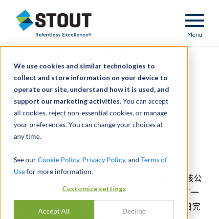
Stout Relentless Excellence
Menu
Stout 就成长期融资为
We use cookies and similar technologies to
Priority Waste Super
collect and store information on your device to
Holdings 提供顾问服务
operate our site, understand how it is used, and
support our marketing activities.
You can accept
October 03, 2023
all cookies, reject non-essential cookies, or manage
your preferences. You can change your choices at
any time.
分享
See our
Cookie Policy
,
Privacy Policy
, and
Terms of
Stout 为 TRP Capital Partners 的投资组合公司
Use
for more information.
Priority Waste Super Holdings 提供顾问服务，该公
Customize settings
司与 Ares Management Corporation 共同完成了一
项成功的融资交易。该交易于 2023 年 8 月 18 日完
Accept All
Decline