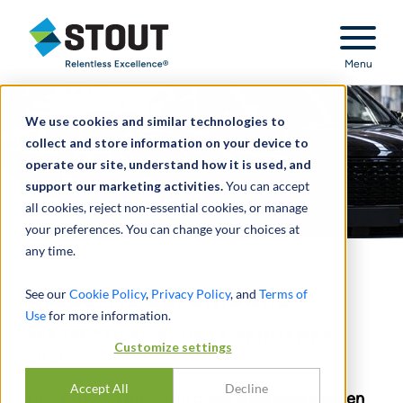
Stout Relentless Excellence
Menu
We use cookies and similar technologies to
collect and store information on your device to
operate our site, understand how it is used, and
support our marketing activities.
You can accept
all cookies, reject non-essential cookies, or manage
your preferences. You can change your choices at
any time.
Industrie automobile
See our
Cookie Policy
,
Privacy Policy
, and
Terms of
Use
for more information.
PERSPECTIVES POUR LE PRINTEMPS
Customize settings
2026
Accept All
Decline
Une nouvelle phase du cycle automobile est en