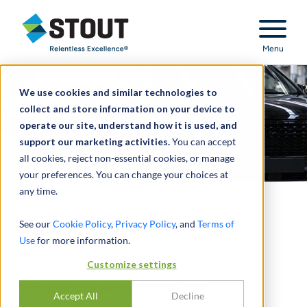
Stout Relentless Excellence
Menu
We use cookies and similar technologies to
collect and store information on your device to
operate our site, understand how it is used, and
support our marketing activities.
You can accept
all cookies, reject non-essential cookies, or manage
your preferences. You can change your choices at
any time.
Settore automobilistico
See our
Cookie Policy
,
Privacy Policy
, and
Terms of
Use
for more information.
PROSPETTIVA DI PRIMAVERA 2026
Customize settings
È in corso una nuova fase del ciclo
Accept All
Decline