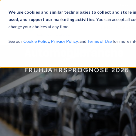
Über uns
We use cookies and similar technologies to collect and store i
used, and support our marketing activities.
You can accept all co
change your choices at any time.
LEISTUNGEN
See our
Cookie Policy
,
Privacy Policy
, and
Terms of Use
for more inf
Automobilbranche
FRÜHJAHRSPROGNOSE 2026