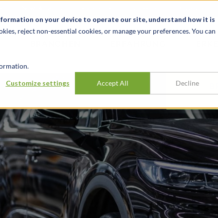
News & Events
Karrieren
Standorte
Ressourcen
nformation on your device to operate our site, understand how it is
okies, reject non-essential cookies, or manage your preferences. You can
BRANCHEN
ERFAHRUNG
ERK
ormation.
Customize settings
Accept All
Decline
B