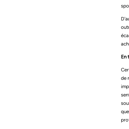
spo
D'a
out
éca
ache
En 
Cer
de 
imp
sen
sou
que
pro