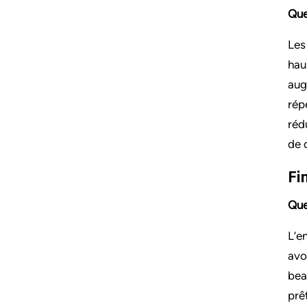
Que
Les
hau
aug
rép
réd
de 
Fi
Que
L’e
avo
bea
prê