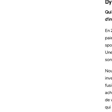
Dy
Qui
d’i
En 
pai
spo
Une
son
Nou
inv
fus
ach
de 
qui