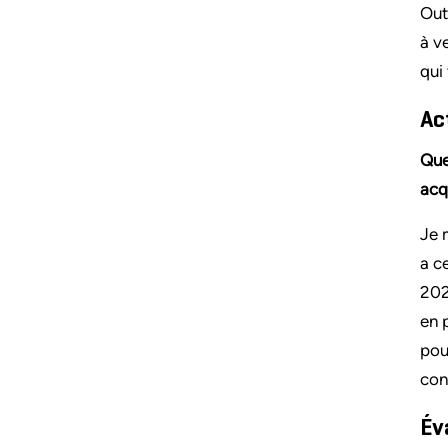
Out
à v
qui
Ac
Que
acq
Je 
a c
202
en 
pou
con
Év