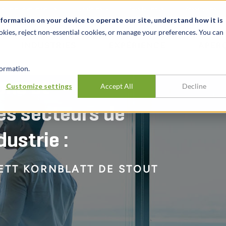
alité et événements
Carrières
Nos bureaux
Ressources
nformation on your device to operate our site, understand how it is
okies, reject non-essential cookies, or manage your preferences. You can
INDUSTRIES
EXPÉRIENCE
APER
ormation.
ons et
Customize settings
Accept All
Decline
les secteurs de
dustrie :
ETT KORNBLATT DE STOUT