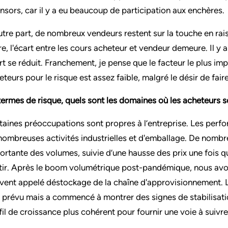
nsors, car il y a eu beaucoup de participation aux enchères.
utre part, de nombreux vendeurs restent sur la touche en r
re, l'écart entre les cours acheteur et vendeur demeure. Il y
rt se réduit. Franchement, je pense que le facteur le plus impo
teurs pour le risque est assez faible, malgré le désir de faire 
termes de risque, quels sont les domaines où les acheteurs so
taines préoccupations sont propres à l’entreprise. Les perfo
nombreuses activités industrielles et d'emballage. De nomb
ortante des volumes, suivie d’une hausse des prix une fois qu
tir. Après le boom volumétrique post-pandémique, nous avon
vent appelé déstockage de la chaîne d'approvisionnement. 
 prévu mais a commencé à montrer des signes de stabilisati
fil de croissance plus cohérent pour fournir une voie à suivre