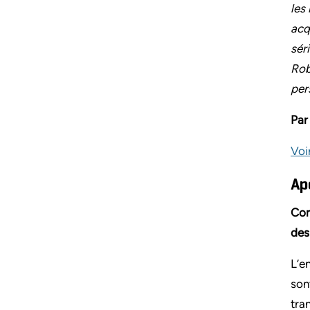
les
acq
sér
Rob
per
Par
Voir
Ap
Com
des
L’e
son
tra