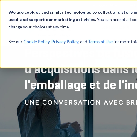
À propos de
Actu
We use cookies and similar technologies to collect and store i
used, and support our marketing activities.
You can accept all co
change your choices at any time.
SERVICES
See our
Cookie Policy
,
Privacy Policy
, and
Terms of Use
for more inf
Perspectives de fusi
d'acquisitions dans 
l'emballage et de l'in
UNE CONVERSATION AVEC BR