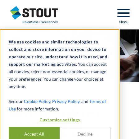
Stout Relentless Excellence
Menu
We use cookies and similar technologies to
collect and store information on your device to
operate our site, understand how it is used, and
support our marketing activities.
You can accept
all cookies, reject non-essential cookies, or manage
your preferences. You can change your choices at
any time.
Les avantages de la due
See our
Cookie Policy
,
Privacy Policy
, and
Terms of
Use
for more information.
diligence fiscale côté
Customize settings
vendeur pour les
opérations de fusion-
Accept All
Decline