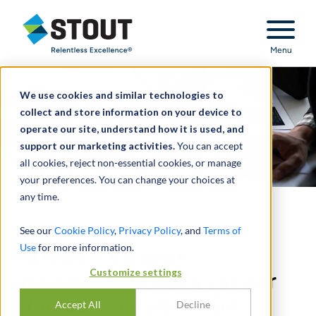
Stout Relentless Excellence
Menu
We use cookies and similar technologies to
collect and store information on your device to
operate our site, understand how it is used, and
support our marketing activities.
You can accept
all cookies, reject non-essential cookies, or manage
your preferences. You can change your choices at
any time.
Die Vorteile einer
See our
Cookie Policy
,
Privacy Policy
, and
Terms of
Use
for more information.
steuerlichen Due-
Customize settings
Diligence-Prüfung auf der
Verkaufsseite bei M&A-
Accept All
Decline