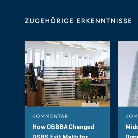
ZUGEHÖRIGE ERKENNTNISSE
KOMMENTAR
KOM
How OBBBA Changed
Mid
QSBS Exit Math for
Oppo