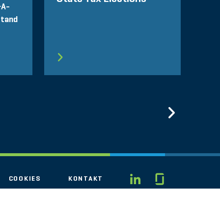
&A-
stand
Previo
Glassdo
LINKEDIN
COOKIES
KONTAKT