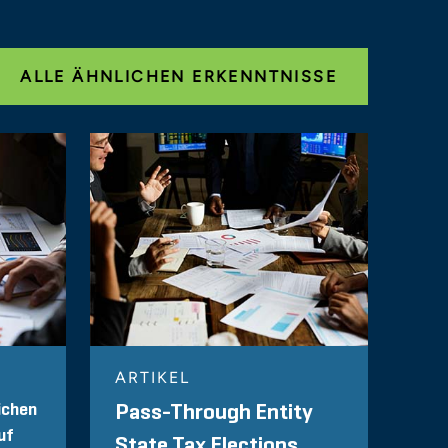
ALLE ÄHNLICHEN ERKENNTNISSE
ARTIKEL
lichen
Pass-Through Entity
uf
State Tax Elections