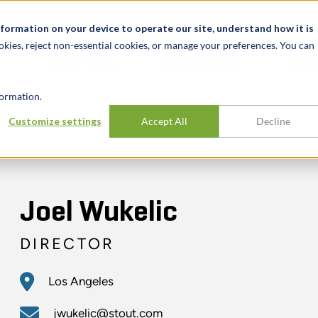
News & Events
Karrieren
Standorte
Ressourcen
nformation on your device to operate our site, understand how it is
okies, reject non-essential cookies, or manage your preferences. You can
BRANCHEN
ERFAHRUNG
ERK
ormation.
Customize settings
Accept All
Decline
Joel Wukelic
DIRECTOR
Los Angeles
jwukelic@stout.com