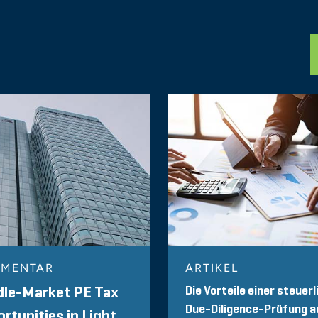
MENTAR
ARTIKEL
Die Vorteile einer steuer
dle-Market PE Tax
Due-Diligence-Prüfung a
rtunities in Light