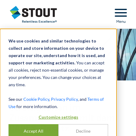
Stout Relentless Excellence
Menu
We use cookies and similar technologies to
collect and store information on your device to
operate our site, understand how it is used, and
support our marketing activities.
You can accept
all cookies, reject non-essential cookies, or manage
your preferences. You can change your choices at
any time.
Dienstleistungen bei
See our
Cookie Policy
,
Privacy Policy
, and
Terms of
Streitigkeiten im
Use
for more information.
Zusammenhang mit dem
Customize settings
CARES-Gesetz
Accept All
Decline