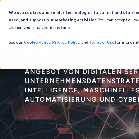
Über uns
We use cookies and similar technologies to collect and store i
used, and support our marketing activities.
You can accept all co
change your choices at any time.
LEISTUNGEN
See our
Cookie Policy
,
Privacy Policy
, and
Terms of Use
for more inf
Digital- und Datenan
ANGEBOT VON DIGITALEN SER
UNTERNEHMENSDATENSTRATEG
INTELLIGENCE, MASCHINELLE
AUTOMATISIERUNG UND CYBE