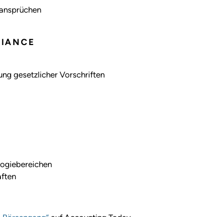
sansprüchen
LIANCE
ng gesetzlicher Vorschriften
logiebereichen
aften