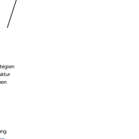
tegien
uktur
men
ung