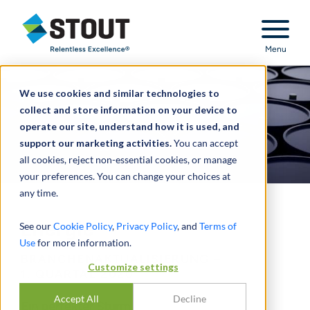
Stout Relentless Excellence
Menu
We use cookies and similar technologies to
collect and store information on your device to
operate our site, understand how it is used, and
support our marketing activities.
You can accept
all cookies, reject non-essential cookies, or manage
your preferences. You can change your choices at
any time.
Energie
See our
Cookie Policy
,
Privacy Policy
, and
Terms of
Use
for more information.
BRANCHENAKTUALISIERUNG –
Customize settings
1. QUARTAL 2020
Accept All
Decline
Ein perfekter Sturm