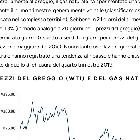
trariamente al greggio, il gas naturale ha sperimentato una v
ante il primo trimestre, generalmente volatile (classificandos
cato nel complesso terribile). Sebbene in 21 giorni del trimest
e il 3% (in modo analogo a 20 giorni per i prezzi del greggio), 
rminato giorno (rispetto a sei di tali giorni per i prezzi del g
iazione maggiore del 20%). Nonostante oscillazioni giornalie
urale hanno registrato una tendenza al ribasso e hanno chiuso il
to di quello di chiusura del quarto trimestre 2019.
EZZI DEL GREGGIO (WTI) E DEL GAS NA