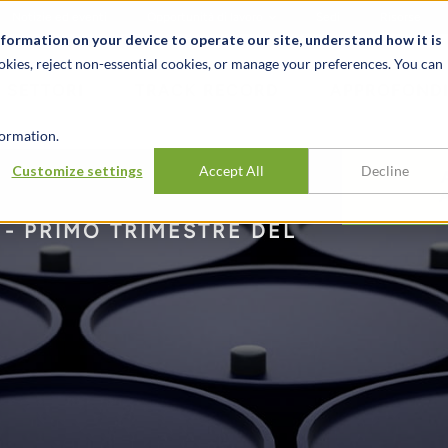
Notizie ed eventi
Opportunità di lavoro
Sedi
Risorse
nformation on your device to operate our site, understand how it is
okies, reject non-essential cookies, or manage your preferences. You can
SETTORI
TRACK RECORD
APPROFONDI
ormation.
Customize settings
Accept All
Decline
- PRIMO TRIMESTRE DEL