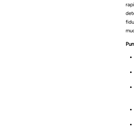
rap
det
fid
muo
Pun