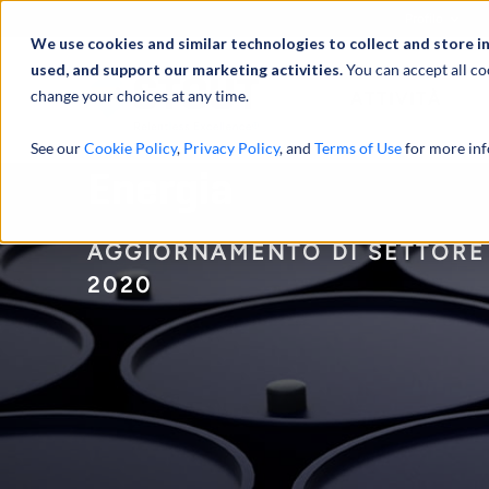
Profilo
We use cookies and similar technologies to collect and store i
used, and support our marketing activities.
You can accept all co
change your choices at any time.
ATTIVITÀ
See our
Cookie Policy
,
Privacy Policy
, and
Terms of Use
for more inf
Energia
AGGIORNAMENTO DI SETTORE 
2020