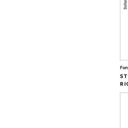
Fon
ST
RI