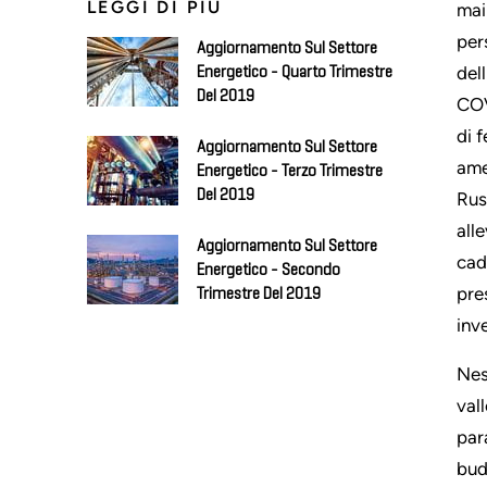
LEGGI DI PIÙ
mai
per
Aggiornamento Sul Settore
del
Energetico - Quarto Trimestre
Del 2019
COV
di f
Aggiornamento Sul Settore
ame
Energetico - Terzo Trimestre
Del 2019
Rus
all
Aggiornamento Sul Settore
cad
Energetico - Secondo
pre
Trimestre Del 2019
inv
Nes
val
par
bud