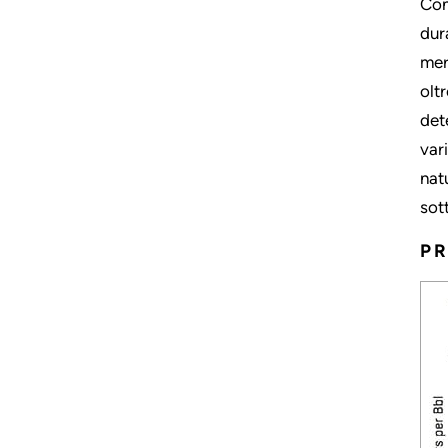
Con
dur
mer
oltr
dete
var
nat
sot
PR