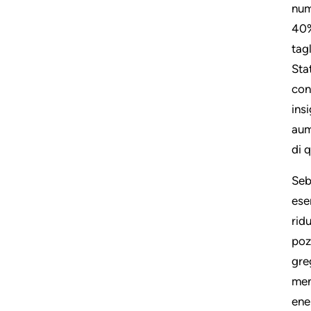
num
40%
tag
Sta
con
ins
aum
di 
Seb
ese
rid
poz
gre
men
ene