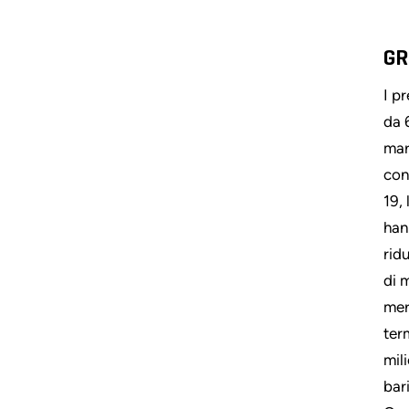
GR
I p
da 6
mar
con
19, 
han
rid
di 
mer
ter
mil
bari