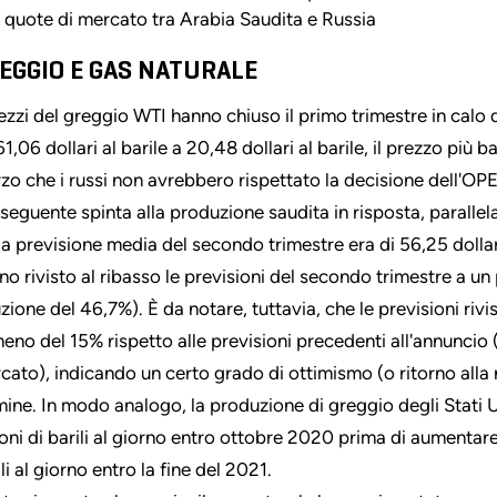
quote di mercato tra Arabia Saudita e Russia
EGGIO E GAS NATURALE
rezzi del greggio WTI hanno chiuso il primo trimestre in calo
1,06 dollari al barile a 20,48 dollari al barile, il prezzo più 
zo che i russi non avrebbero rispettato la decisione dell'OPEC
seguente spinta alla produzione saudita in risposta, paralle
la previsione media del secondo trimestre era di 56,25 dollari a
no rivisto al ribasso le previsioni del secondo trimestre a un
uzione del 46,7%). È da notare, tuttavia, che le previsioni riv
meno del 15% rispetto alle previsioni precedenti all'annuncio
cato), indicando un certo grado di ottimismo (o ritorno alla 
mine. In modo analogo, la produzione di greggio degli Stati U
ioni di barili al giorno entro ottobre 2020 prima di aumentar
li al giorno entro la fine del 2021.