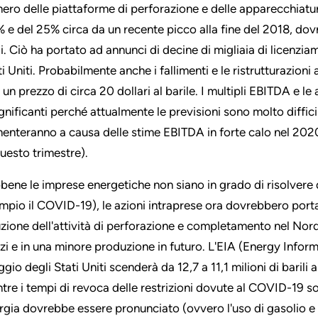
ero delle piattaforme di perforazione e delle apparecchiature
 e del 25% circa da un recente picco alla fine del 2018, dovr
li. Ciò ha portato ad annunci di decine di migliaia di licenzia
ti Uniti. Probabilmente anche i fallimenti e le ristrutturazion
 un prezzo di circa 20 dollari al barile. I multipli EBITDA e le
ignificanti perché attualmente le previsioni sono molto diffici
enteranno a causa delle stime EBITDA in forte calo nel 2020 
questo trimestre).
bene le imprese energetiche non siano in grado di risolvere da
mpio il COVID-19), le azioni intraprese ora dovrebbero portar
uzione dell'attività di perforazione e completamento nel Nord
zi e in una minore produzione in futuro. L'EIA (Energy Infor
ggio degli Stati Uniti scenderà da 12,7 a 11,1 milioni di barili
tre i tempi di revoca delle restrizioni dovute al COVID-19 son
rgia dovrebbe essere pronunciato (ovvero l'uso di gasolio 