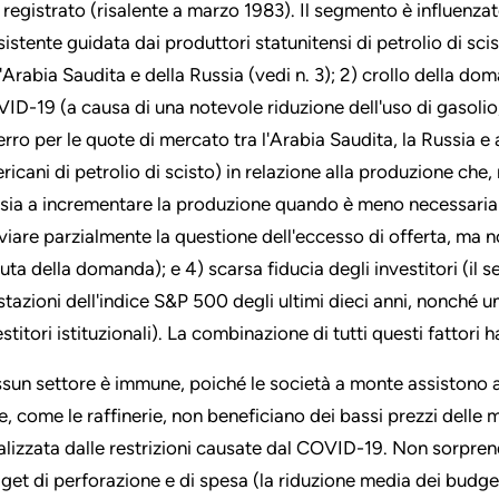
 registrato (risalente a marzo 1983). Il segmento è influenzato 
sistente guidata dai produttori statunitensi di petrolio di sc
l'Arabia Saudita e della Russia (vedi n. 3); 2) crollo della do
ID-19 (a causa di una notevole riduzione dell'uso di gasolio, 
erro per le quote di mercato tra l'Arabia Saudita, la Russia e a
ricani di petrolio di scisto) in relazione alla produzione che,
sia a incrementare la produzione quando è meno necessaria (
eviare parzialmente la questione dell'eccesso di offerta, ma
uta della domanda); e 4) scarsa fiducia degli investitori (il s
stazioni dell'indice S&P 500 degli ultimi dieci anni, nonché 
estitori istituzionali). La combinazione di tutti questi fattori
sun settore è immune, poiché le società a monte assistono a b
le, come le raffinerie, non beneficiano dei bassi prezzi dell
alizzata dalle restrizioni causate dal COVID-19. Non sorprende
get di perforazione e di spesa (la riduzione media dei budget 