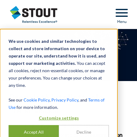
Stout Relentless Excellence
Menu
We use cookies and similar technologies to
collect and store information on your device to
operate our site, understand how it is used, and
support our marketing activities.
You can accept
all cookies, reject non-essential cookies, or manage
your preferences. You can change your choices at
any time.
Proprietà intellettuale
See our
Cookie Policy
,
Privacy Policy
, and
Terms of
Use
for more information.
CENTRO RISORSE
Customize settings
Solo Stout è in grado di offrire un team
Accept All
Decline
completamente integrato di professionisti con