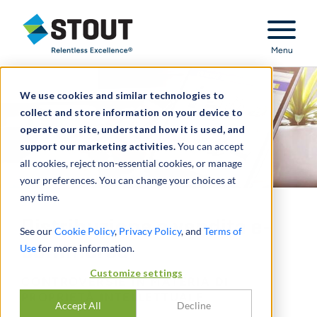
Stout Relentless Excellence
Menu
We use cookies and similar technologies to
collect and store information on your device to
operate our site, understand how it is used, and
support our marketing activities.
You can accept
all cookies, reject non-essential cookies, or manage
your preferences. You can change your choices at
any time.
Distribuzione e vendita e-
See our
Cookie Policy
,
Privacy Policy
, and
Terms of
commerce
Use
for more information.
Customize settings
CONTROVERSIE IN MATERIA DI
PROPRIETÀ INTELLETTUALE
Accept All
Decline