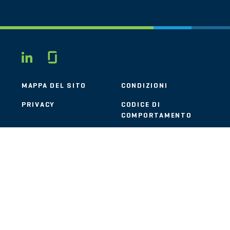
Glassdoor
LINKEDIN
MAPPA DEL SITO
CONDIZIONI
PRIVACY
CODICE DI
COMPORTAMENTO
COOKIE
CONTATTI
STOUT LOGO
© 2026 Stout Risius Ross, LLC | Stout is not a CPA firm.