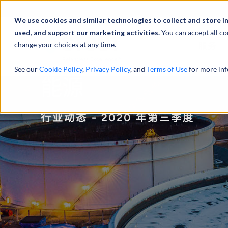
We use cookies and similar technologies to collect and store i
used, and support our marketing activities.
You can accept all co
change your choices at any time.
服务
See our
Cookie Policy
,
Privacy Policy
, and
Terms of Use
for more inf
能源
行业动态 - 2020 年第三季度