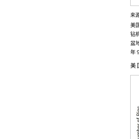
来源
美
钻
盆地
年 
美