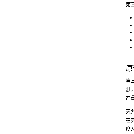
第
原
第三
测，
产量
天
在
度从