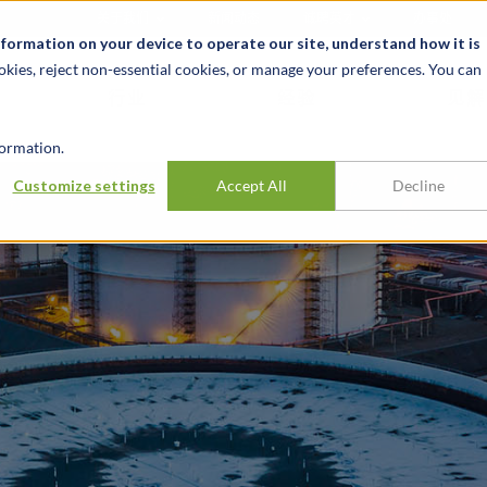
关于我们
新闻动态
诚聘英才
办事处
nformation on your device to operate our site, understand how it is
okies, reject non-essential cookies, or manage your preferences. You can
行业
经验
见解
ormation.
Customize settings
Accept All
Decline