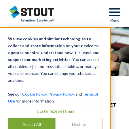
Stout Relentless Excellence
Menu
We use cookies and similar technologies to
collect and store information on your device to
operate our site, understand how it is used, and
support our marketing activities.
You can accept
all cookies, reject non-essential cookies, or manage
your preferences. You can change your choices at
any time.
Analyses clients
See our
Cookie Policy
,
Privacy Policy
, and
Terms of
Use
for more information.
FAIRE PROGRESSER L’INTELLIGENCE ET
Customize settings
LA STRATÉGIE
Accept All
Decline
NOUS CONTACTER