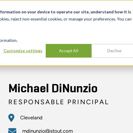
alité et événements
Carrières
Nos bureaux
Ressources
nformation on your device to operate our site, understand how it is
okies, reject non-essential cookies, or manage your preferences. You can
INDUSTRIES
EXPÉRIENCE
APER
ormation.
Customize settings
Accept All
Decline
Michael DiNunzio
RESPONSABLE PRINCIPAL
Cleveland
mdinunzio@stout.com