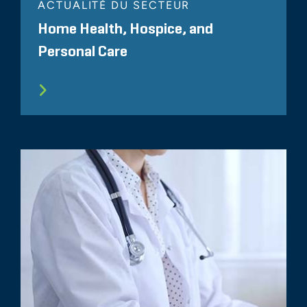
ACTUALITÉ DU SECTEUR
Valuations in the Healthcare
Home Health, Hospice, and
Space
Personal Care
May 2018
HealthCare Appraisers
FMVantage Quarterly Insights
Newsletter, Quarter 1, 2018
November 2017
FMVantage Point
42 Million Reasons to Consider
FMV in Marketing
Arrangements