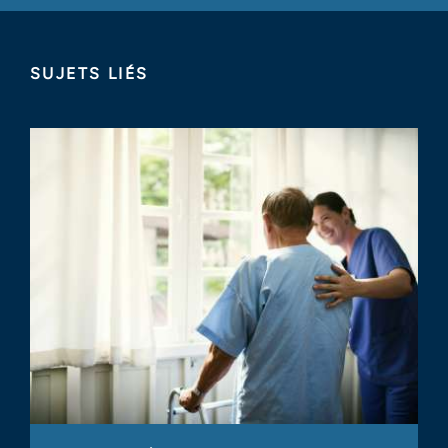
FMVantage Quarterly Insights
Newsletter, Quarter 4, 2018
SUJETS LIÉS
January 2019
HealthCare Appraisers
FMVantage Quarterly Insights
Newsletter, Quarter 3, 2018
October 2018
HealthCare Appraisers
FMVantage Quarterly Insights
Newsletter, Quarter 2, 2018
August 2018
The Value Examiner
Freeze the Fat, Heath-Up the
Multiple: A Discussion of