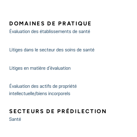
Care Innovation and
Investment Conference
DOMAINES DE PRATIQUE
Évaluation des établissements de santé
February 2022
FMVantage Point
2022 Outlook: Home Health
Litiges dans le secteur des soins de santé
and Hospice
Litiges en matière d’évaluation
May 2021
HealthCare Appraisers
2021 ASC Valuation and
Évaluation des actifs de propriété
intellectuelle/biens incorporels
Benchmarking Surveys –
Timely Insight into the Trends
SECTEURS DE PRÉDILECTION
and Forces Shaping the ASC
Santé
Industry