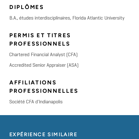
DIPLÔMES
April 2021
HealthCare Appraisers
B.A., études interdisciplinaires, Florida Atlantic University
FMVantage Quarterly Insights
Newsletter, Quarter 4, 2020
PERMIS ET TITRES
PROFESSIONNELS
May 2021
HealthCare Appraisers
Chartered Financial Analyst (CFA)
2021 Outlook: Diagnostic
Accredited Senior Appraiser (ASA)
Imaging Centers and Radiology
Practices
AFFILIATIONS
PROFESSIONNELLES
January 2021
HealthCare Appraisers
Société CFA d'Indianapolis
Quarterly Insight: Q3 2020
October 2020
ASC Focus, The ASCA Journal
EXPÉRIENCE SIMILAIRE
ASC Valuation and Transaction