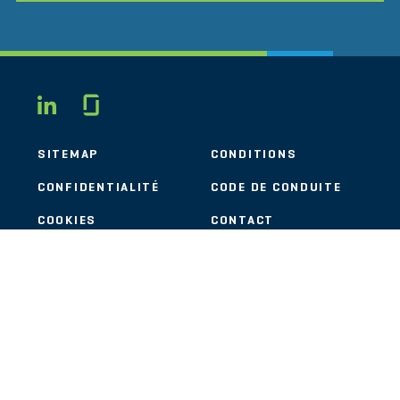
Glassdoor
LINKEDIN
SITEMAP
CONDITIONS
CONFIDENTIALITÉ
CODE DE CONDUITE
COOKIES
CONTACT
STOUT LOGO
© 2026 Stout Risius Ross, LLC | Stout is not a CPA firm.