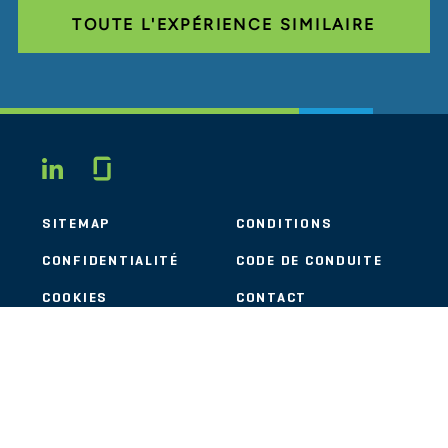
TOUTE L'EXPÉRIENCE SIMILAIRE
Glassdoor
LINKEDIN
SITEMAP
CONDITIONS
CONFIDENTIALITÉ
CODE DE CONDUITE
COOKIES
CONTACT
STOUT LOGO
© 2026 Stout Risius Ross, LLC | Stout is not a CPA firm.