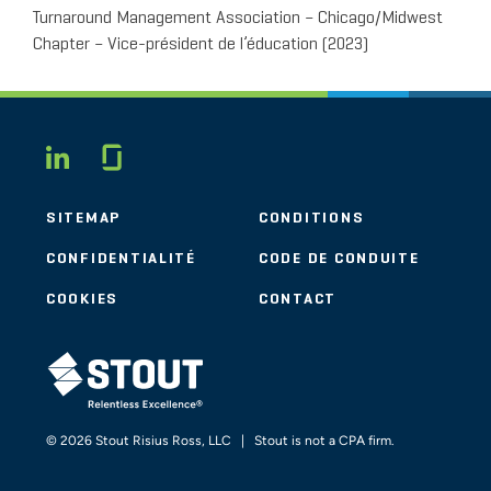
Turnaround Management Association – Chicago/Midwest
Chapter – Vice-président de l’éducation (2023)
Glassdoor
LINKEDIN
SITEMAP
CONDITIONS
CONFIDENTIALITÉ
CODE DE CONDUITE
COOKIES
CONTACT
STOUT LOGO
© 2026 Stout Risius Ross, LLC | Stout is not a CPA firm.