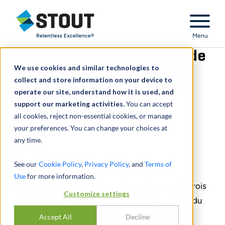
Stout Relentless Excellence
Menu
Stout élargit son groupe de
We use cookies and similar technologies to
banque d’investissement
collect and store information on your device to
en recrutant trois cadres
operate our site, understand how it is used, and
support our marketing activities.
supérieurs
You can accept
all cookies, reject non-essential cookies, or manage
your preferences. You can change your choices at
June 12, 2023
any time.
PARTAGER
See our
Cookie Policy
,
Privacy Policy
, and
Terms of
Use
for more information.
Stout a le plaisir d’annoncer le recrutement de trois
Customize settings
cadres supérieurs pour renforcer la couverture du
secteur de l’aérospatiale, de la défense et des
Accept All
Decline