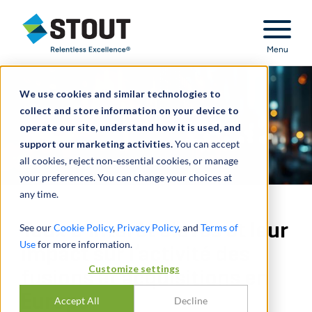
Stout Relentless Excellence
Menu
We use cookies and similar technologies to
collect and store information on your device to
operate our site, understand how it is used, and
support our marketing activities.
You can accept
all cookies, reject non-essential cookies, or manage
your preferences. You can change your choices at
any time.
Taux d’intérêt élevés et leur
See our
Cookie Policy
,
Privacy Policy
, and
Terms of
Use
for more information.
impact sur l’activité des
Customize settings
fusions et acquisitions en
Europe
Accept All
Decline